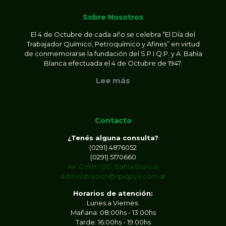
Sobre Nosotros
El 4 de Octubre de cada año se celebra “El Día del
Trabajador Químico, Petroquímico y Afines” en virtud
de conmemorarse la fundación del S.P.I.Q.P. y A. Bahía
Blanca efectuada el 4 de Octubre de 1947.
Lee más
Contacto
¿Tenés alguna consulta?
(0291) 4876052
(0291) 5170660
Av. Colon 1312, Bahía Blanca.
administracion@spiqpya.com.ar
Horarios de atención:
Lunes a Viernes:
Mañana: 08:00hs - 13:00hs
Tarde: 16:00hs - 19:00hs