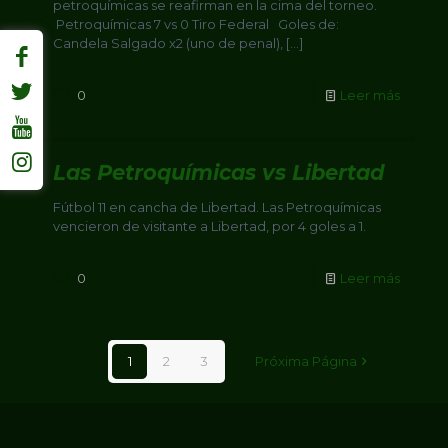
petroquímicas se reafirman en la cima del torneo.
Petroquímicas 7 vs 0 Tiro Federal Goles de:
Candela Salgado x2 (uno de penal),
[…]
0
Leer más
Las Petroquímicas vs Libertad
Fútbol 11 en cancha de Libertad. Las Petroquímicas
vencieron de visitante a Libertad, por 4 goles a 1.
0
Leer más
1
2
3
Próxima Página