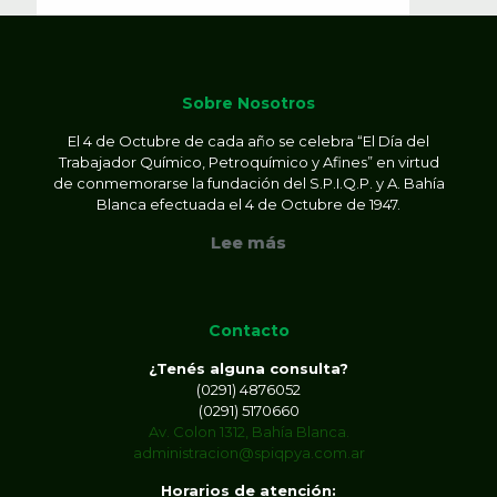
Sobre Nosotros
El 4 de Octubre de cada año se celebra “El Día del
Trabajador Químico, Petroquímico y Afines” en virtud
de conmemorarse la fundación del S.P.I.Q.P. y A. Bahía
Blanca efectuada el 4 de Octubre de 1947.
Lee más
Contacto
¿Tenés alguna consulta?
(0291) 4876052
(0291) 5170660
Av. Colon 1312, Bahía Blanca.
administracion@spiqpya.com.ar
Horarios de atención: