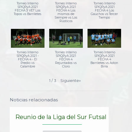
Torneo Interno
Torneo Interno
Torneo Interno
SPIQPyA 2021
SPIQPyA 2021
SPIQPyA 2021
FECHA 3 VET Los
FECHA 4 Los
FECHA 4 Los
Topos vs Barriletes
mismos de
Gauchos vs Tercer
Siempre vs Los
Tiempo
Rústicos
Torneo Interno
Torneo Interno
Torneo Interno
SPIQPyA 2021 -
SPIQPyA 2021
SPIQPyA 2021
FECHA 4 - El
FECHA 4
FECHA 4
Predio vs
Rejuntados vs
Barriletes vs Aston
Calambre
Cloro
Birra
Siguiente
»
1
/
3
Noticias relacionadas
Reunio de la Liga del Sur Futsal