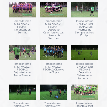
Torneo Interno
Torneo Interno
Torneo Interno
SPIQPyA 2021
SPIQPyA 2021
SPIQPyA 2021
FECHA 1
FECHA 1
FECHA 2 Los
Rejuntado vs
Deportivo
Mismos de
Sermat
Calambre vs Los
Siempre vs Hay
mismos de
Equipo
Siempre
Torneo Interno
Torneo Interno
Torneo Interno
SPIQPyA 2021
SPIQPyA 2021
SPIQPyA 2021
FECHA 2
FECHA 2 Cloro vs
FECHA 2
Rejuntados vs
Los Topos
Deportivo
Tercer Tiempo
Calambre vs
Aston Birra
Torneo Interno
Torneo Interno
Torneo Interno
SPIQPyA 2021
SPIQPyA 2021
SPIQPyA 2021