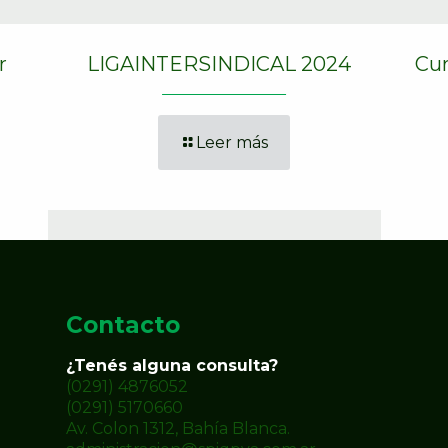
r
LIGAINTERSINDICAL 2024
Cur
Leer más
Contacto
¿Tenés alguna consulta?
(0291) 4876052
(0291) 5170660
Av. Colon 1312, Bahía Blanca.