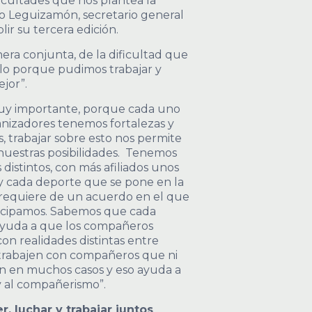
cultades que nos plantea la
lio Leguizamón, secretario general
ir su tercera edición.
era conjunta, de la dificultad que
olo porque pudimos trabajar y
jor”.
muy importante, porque cada uno
anizadores tenemos fortalezas y
s, trabajar sobre esto nos permite
nuestras posibilidades. Tenemos
 distintos, con más afiliados unos
y cada deporte que se pone en la
requiere de un acuerdo en el que
ticipamos. Sabemos que cada
 ayuda a que los compañeros
on realidades distintas entre
trabajen con compañeros que ni
n en muchos casos y eso ayuda a
y al compañerismo”.
r, luchar y trabajar juntos