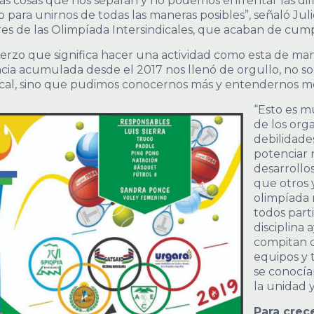
 cosas que nos separan y no podemos enfrentar las difi
ro para unirnos de todas las maneras posibles”, señaló Ju
s de las Olimpíada Intersindicales, que acaban de cumpl
erzo que significa hacer una actividad como esta de man
encia acumulada desde el 2017 nos llenó de orgullo, no s
ical, sino que pudimos conocernos más y entendernos me
“Esto es 
de los org
debilidade
potenciar 
desarrollos
que otros 
olimpíada 
todos par
disciplina
compitan c
equipos y 
se conocía
la unidad 
Para crece