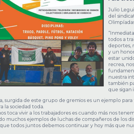
Julio Legu
del sindica
Olimpíadas
“Inmediat
todos a tr
deportes, 
y un honor
estar unid
recrea, no
fundamenta
nuestra in
también p
que sigan 
a, surgida de este grupo de gremios es un ejemplo para
a la sociedad toda.
nos toca vivir a los trabajadores es cuando más nos ten
do muchos ejemplos de luchas de compañeros de los dist
que todos juntos debemos continuar y hoy más que nun